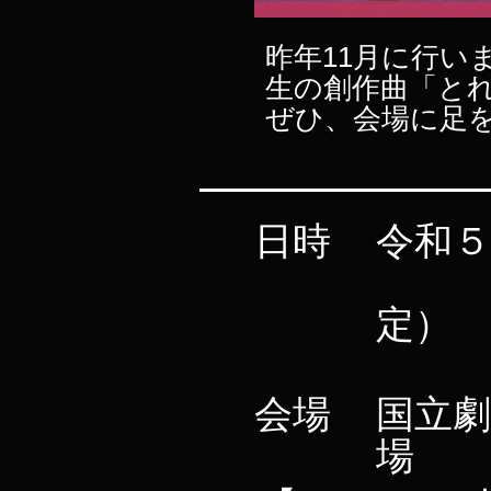
昨年11月に行い
生の創作曲「と
ぜひ、会場に足
日時
令和５
14
定）
会場
国立
場