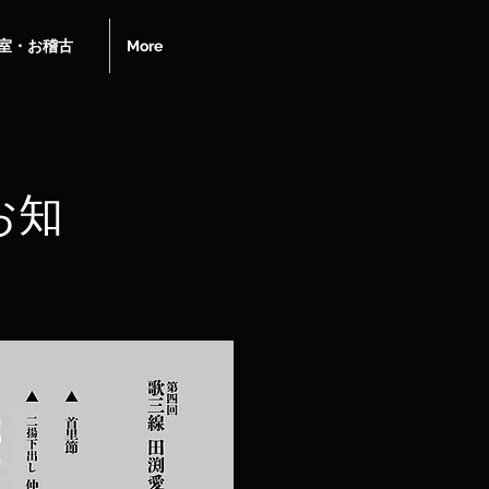
室・お稽古
More
お知