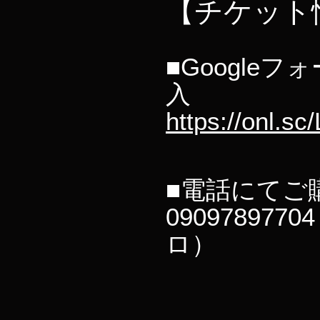
【チケット
■Google
入
https://onl.s
■電話にてご
090978977
ロ）