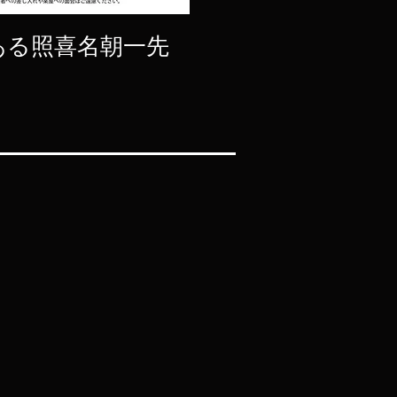
ある照喜名朝一先