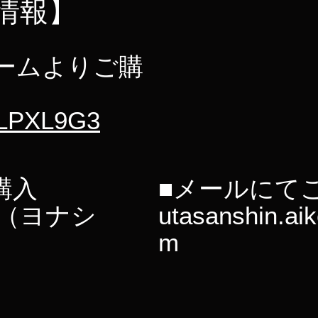
情報】
フォームよりご購
c/LPXL9G3
購入
■メールにて
04（ヨナシ
utasanshin.ai
m