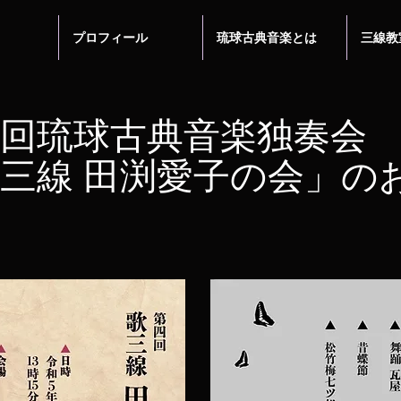
プロフィール
琉球古典音楽とは
三線教
回琉球古典音楽独奏会
三線 田渕愛子の会」の
せ